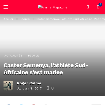
0
Accueil
People
Caster Semenya, l'athlète Sud-Africaine s'est m
ACTUALITÉS
PEOPLE
Caster Semenya, l'athlète Sud-
Africaine s'est mariée
Roger Calme
0
January 8, 2017