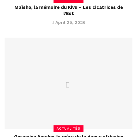
Maïsha, la mémoire du Kivu – Les cicatrices de
l’Est
April 25, 2026
ACTUALITÉS
Germaine Acogny, la mère de la danse africaine