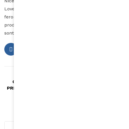
Nice & Lovely, Mixa, La Roche Posay, Vichy, Dark &
Lovely … Pléthore de grands noms internationaux qui
feront le bonheur des consommatrices en quête de
produits dont l’éthique, la qualité et l’efficacité ne
sont plus à démontrer.
Article précédent
OCTOBRE ROSE : MOIS DE SENSIBILISATION,
PREVENTION ET DEPISTAGE DU CANCER DU SEIN
Article suivant
Le Bouquet Africain fait sa rentrée!