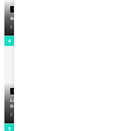
VIDEOS
Support Black Business Wee-kend
April 1, 2022
2:02
VIDEOS
La rubrique santé speciale coronavirus du
Docteur Makanda
April 1, 2022
0:13