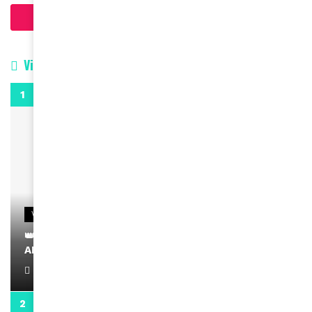
Charger plus d'articles
Vidéos
0:29
VIDEOS
👑 Remerciements à Ayden pour son message sur
AMINA, le Magazine de la Femme
April 1, 2022
0:13