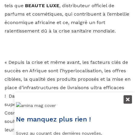
tels que
BEAUTE LUXE
, distributeur officiel de
parfums et cosmétiques, qui contribuent à l’embellie
économique africaine et ce, malgré un fort
ralentissement dû à la crise sanitaire mondiale.
« Depuis la crise et même avant, les facteurs clés de
succès en Afrique sont l’hyperlocalisation, les offres
ciblées, la qualité des produits proposés et la mise en
place d’infrastructures de livraisons ultra efficaces
! Dans les petites échoppes, sur les marchés, au
supermarché, dans les salons de coiffure, les
Cosmetics shops, voire sur Internet, les africaines
Ne manquez plus rien !
souhaitent pouvoir trouver « le » produit qui satisfera
leurs exigences en termes de Beauté. Ces dernières
Soyez au courant des dernières nouvelles,