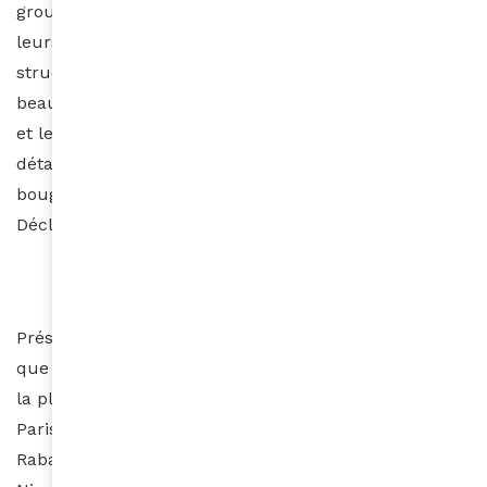
groupes font appel à
BEAUTE LUXE
pour distribuer
leurs produits. Nous avons mis en place des
structures dédiées dans chaque pays et créé
beaucoup d’emplois, mis en place le call and collect
et le click and collect (…) chez la plupart de nos
détaillants. Nous mettons un point d’honneur à faire
bouger les choses avec détermination et sérieux ! »
Déclare David Dayan, président du groupe.
Présent aussi bien en boutiques détaxées en aéroport
que sur les marchés locaux,
BEAUTE LUXE
distribue
la plupart des grandes marques telles que l’Oréal
Paris, Lancôme, Yves Saint Laurent, Hermès, Paco
Rabanne, Jean Paul Gaultier mais également Garnier,