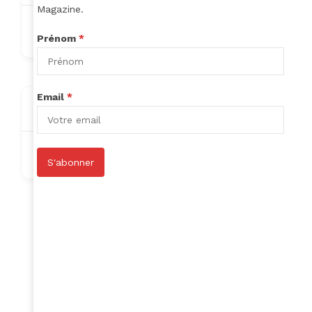
Magazine.
missbodyo@gmail.com
Prénom
*
Email
*
About
Nothing to show!
S'abonner
Author Listings