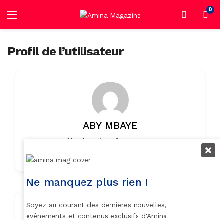
0
Profil de l’utilisateur
ABY MBAYE
Member since 2 years ago
0
0
Listings
0 Reviews
Ne manquez plus rien !
Soyez au courant des dernières nouvelles,
Contact Info
événements et contenus exclusifs d'Amina