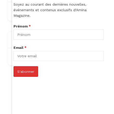
Soyez au courant des dernières nouvelles,
événements et contenus exclusifs d'Amina
missbodyo@gmail.com
Magazine.
Prénom
*
About
Email
*
Nothing to show!
S'abonner
Author Listings