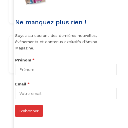
missbodyo@gmail.com
Ne manquez plus rien !
Soyez au courant des dernières nouvelles,
événements et contenus exclusifs d'Amina
About
Magazine.
Prénom
*
Nothing to show!
Email
*
Author Listings
S'abonner