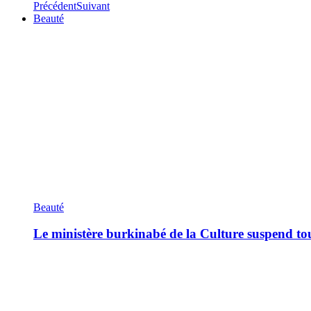
Précédent
Suivant
Beauté
Beauté
Le ministère burkinabé de la Culture suspend tous