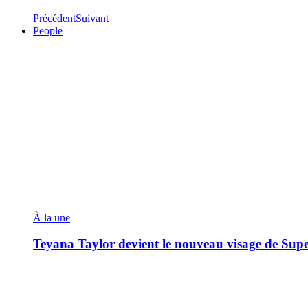
Précédent
Suivant
People
À la une
Teyana Taylor devient le nouveau visage de Sup