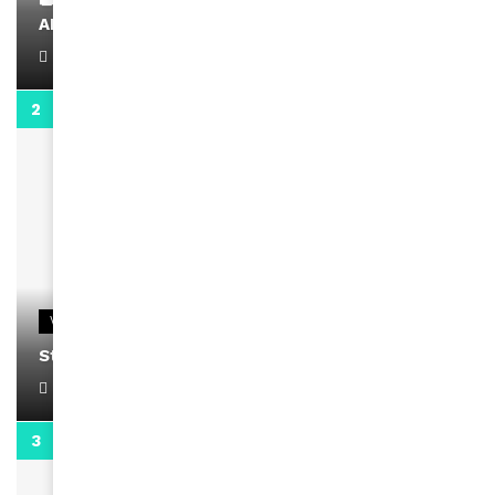
👑 Remerciements à Ayden pour son message sur
AMINA, le Magazine de la Femme
April 1, 2022
0:13
VIDEOS
Stacy passe un message
April 1, 2022
0:13