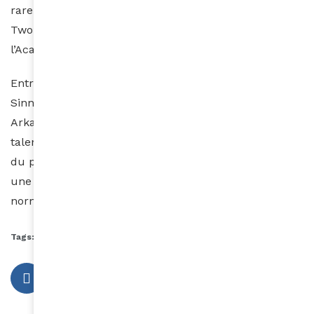
rare ex æquo en fiction, entre « The Singers » et «
Two People Exchanging Saliva », rappelant que
l’Académie peut encore déjouer les pronostics.
Entre le sacre de Michael B. Jordan, la puissance de «
Sinners » et la victoire historique d’Autumn Durald
Arkapaw, Hollywood semble enfin donner à ces
talents la place qu’ils occupent déjà dans l’imaginaire
du public. Reste à savoir si cette édition 2026 restera
une exception brillante ou le début d’une nouvelle
norme pour les Oscars.
Tags:
Aminamag
oscars 2026
Sinners