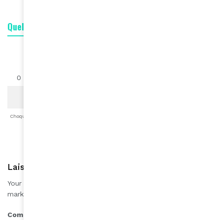
Quelle est votre réaction ?
0
0
0
0
0
0
0
Choqué
Content
Fâché
Inspiré
Like
LOL
Triste
Laisser une réponse
Your email address will not be published.
Required fields are
*
marked
*
Comment