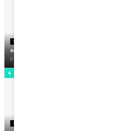
VIDEOS
Support Black Business Wee-kend
April 1, 2022
2:02
VIDEOS