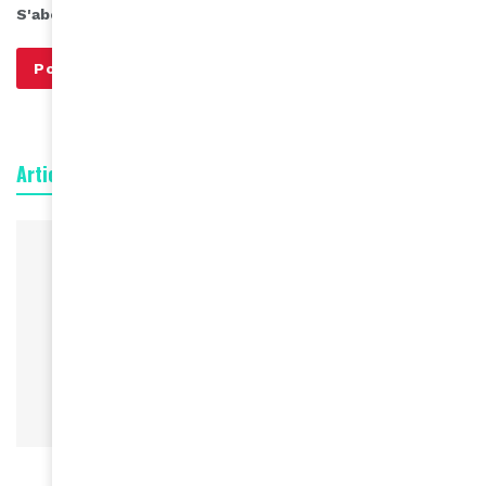
S'abonner à notre infolettre
Articles connexes
BEAUTÉ
Le ministère burkinabé de la