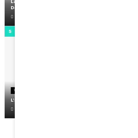
La rubrique santé speciale coronavirus du
Docteur Makanda
April 1, 2022
0:13
VIDEOS
L’artiste Yoan s’exprime
January 1, 2022