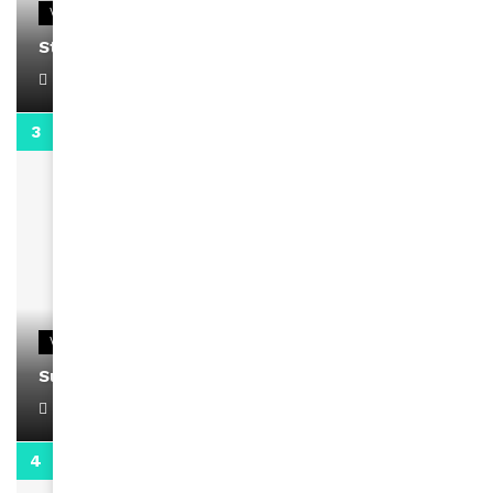
VIDEOS
Stacy passe un message
April 1, 2022
0:13
VIDEOS
Support Black Business Wee-kend
April 1, 2022
2:02