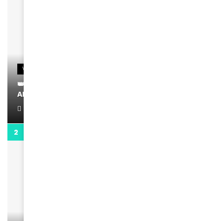
VIDEOS
👑 Remerciements à Ayden pour son message sur
AMINA, le Magazine de la Femme
April 1, 2022
0:13