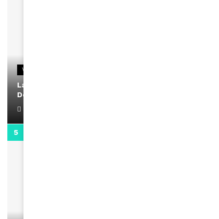
VIDEOS
La rubrique santé speciale coronavirus du
Docteur Makanda
April 1, 2022
0:13