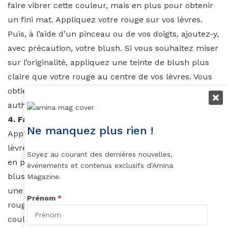
faire vibrer cette couleur, mais en plus pour obtenir
un fini mat. Appliquez votre rouge sur vos lèvres.
Puis, à l’aide d’un pinceau ou de vos doigts, ajoutez-y,
avec précaution, votre blush. Si vous souhaitez miser
sur l’originalité, appliquez une teinte de blush plus
claire que votre rouge au centre de vos lèvres. Vous
obtiendrez ainsi un ombré (dégradé) des plus
authentiques.
4. Faire tenir votre rouge à lèvres
Ne manquez plus rien !
Appliquez une première couche de rouge sur vos
lèvres. Puis, prélevez du blush à l’aide d’un mouchoir
Soyez au courant des dernières nouvelles,
en papier en frottant légèrement. Transposez le
événements et contenus exclusifs d'Amina
blush sur vos lèvres en tapotant. Enfin, appliquez
Magazine.
une seconde couche de rouge à lèvres. Le blush et le
Prénom
*
rouge à lèvres doivent évidemment être d’une
couleur similaire.