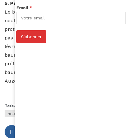
5. Pour colorer votre baume à lèvres
Email
*
Le baume à lèvres classique est pour ainsi dire
neutre et transparent. De ce fait, les lèvres sont
protégées mais le voile gras qu’elles affichent n’est
S'abonner
pas toujours du meilleur effet. Pour égayer vos
lèvres, vous pouvez mélanger un échantillon de votre
baume avec de la poudre prélevée de votre blush
préféré. Plus vous ajouterez de la poudre à votre
baume, plus celui-ci sera coloré.
Auzouhat Gnaoré
Tags:
astuces beauté afro
beauté noire
maquillage femme noire
maquillage peau noire