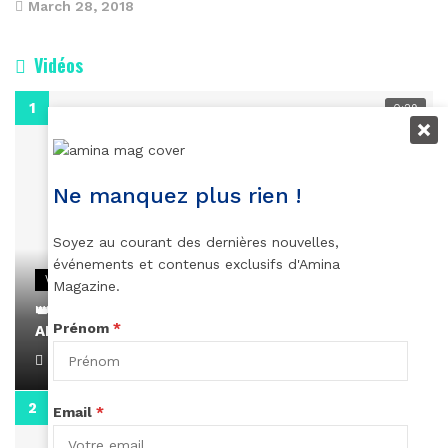
March 28, 2018
Vidéos
0:29
Ne manquez plus rien !
Soyez au courant des dernières nouvelles,
événements et contenus exclusifs d'Amina
VIDEOS
Magazine.
👑 Remerciements à Ayden pour son message sur
Prénom
*
AMINA, le Magazine de la Femme
April 1, 2022
0:13
Email
*