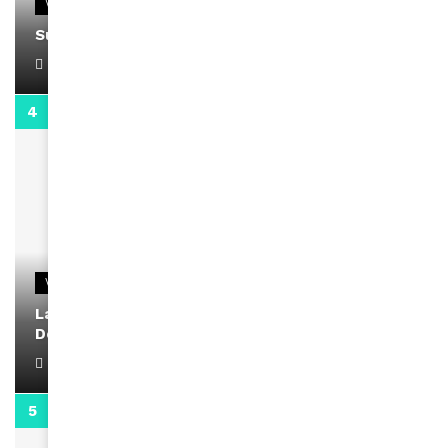
VIDEOS
Support Black Business Wee-kend
April 1, 2022
2:02
VIDEOS
La rubrique santé speciale coronavirus du
Docteur Makanda
April 1, 2022
0:13