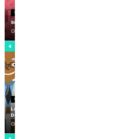
VIDEOS
Support Black Business Wee-kend
April 1, 2022
2:02
VIDEOS
La rubrique santé speciale coronavirus du
Docteur Makanda
April 1, 2022