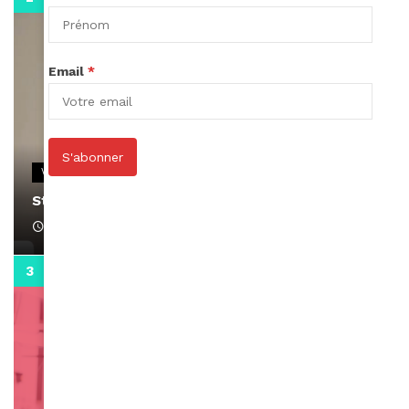
Email
*
S'abonner
VIDEOS
Stacy passe un message
April 1, 2022
0:13