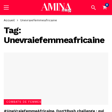
0
Accueil
Unevraiefemmeafricaine
Tag:
Unevraiefemmeafricaine
COMBATS DE FEMMES
#UneVraieFemmeAfricaine, Don’tRush challenge : qui