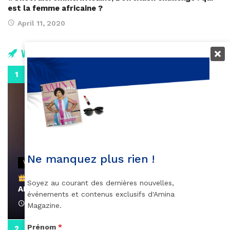
est la femme africaine ?
April 11, 2020
Vidéos
0:29
Ne manquez plus rien !
VIDEOS
Remerciements à Ayden pour son message sur
Soyez au courant des dernières nouvelles,
AMINA, le Magazine de la Femme
événements et contenus exclusifs d'Amina
April 1, 2022
Magazine.
Prénom
*
0:13