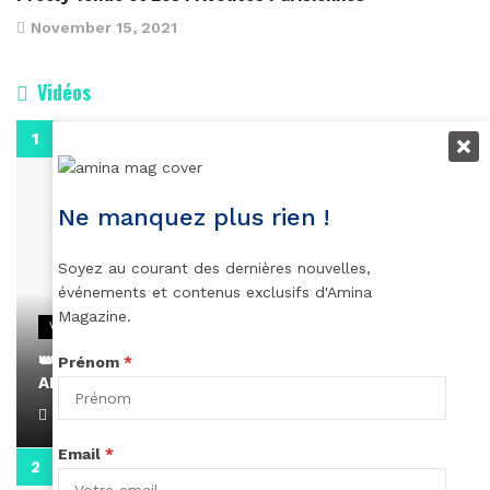
November 15, 2021
Vidéos
0:29
Ne manquez plus rien !
Soyez au courant des dernières nouvelles,
événements et contenus exclusifs d'Amina
Magazine.
VIDEOS
👑 Remerciements à Ayden pour son message sur
Prénom
*
AMINA, le Magazine de la Femme
April 1, 2022
Email
*
0:13