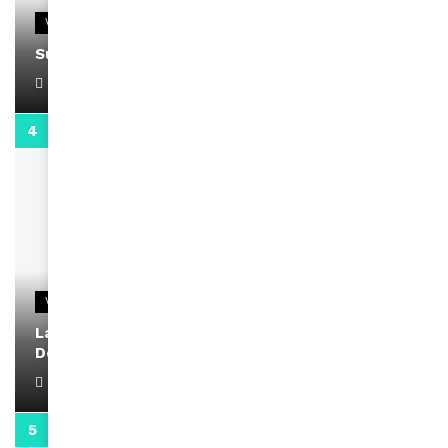
VIDEOS
Support Black Business Wee-kend
April 1, 2022
2:02
VIDEOS
La rubrique santé speciale coronavirus du
Docteur Makanda
April 1, 2022
0:13