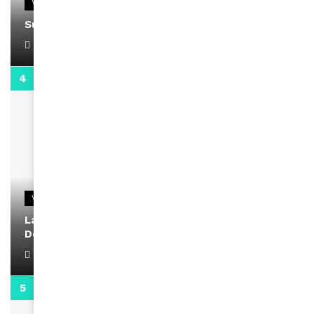
VIDEOS
Support Black Business Wee-kend
April 1, 2022
2:02
VIDEOS
La rubrique santé speciale coronavirus du
Docteur Makanda
April 1, 2022
0:13