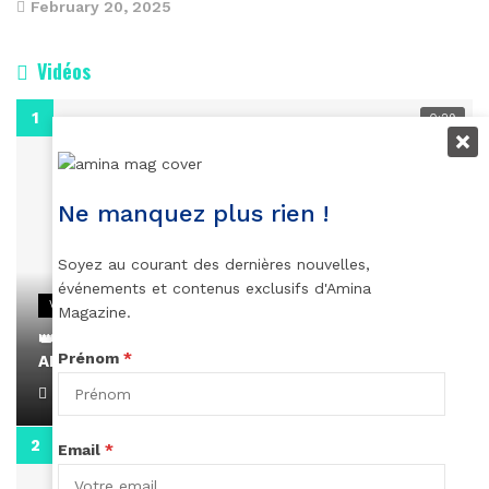
February 20, 2025
Vidéos
0:29
Ne manquez plus rien !
Soyez au courant des dernières nouvelles,
événements et contenus exclusifs d'Amina
VIDEOS
Magazine.
👑 Remerciements à Ayden pour son message sur
Prénom
*
AMINA, le Magazine de la Femme
April 1, 2022
0:13
Email
*