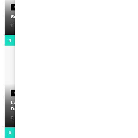
VIDEOS
Support Black Business Wee-kend
April 1, 2022
2:02
VIDEOS
La rubrique santé speciale coronavirus du
Docteur Makanda
April 1, 2022
0:13