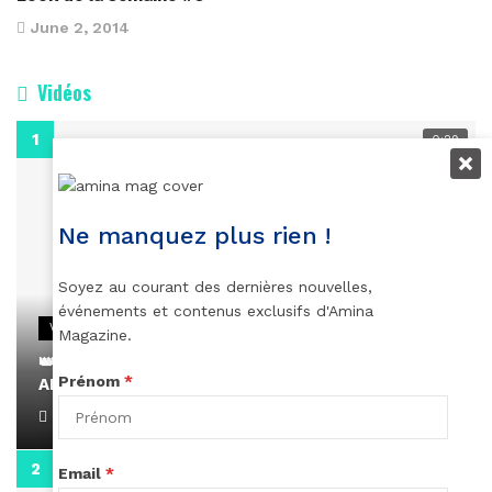
June 2, 2014
Vidéos
0:29
Ne manquez plus rien !
Soyez au courant des dernières nouvelles,
événements et contenus exclusifs d'Amina
VIDEOS
Magazine.
👑 Remerciements à Ayden pour son message sur
Prénom
*
AMINA, le Magazine de la Femme
April 1, 2022
0:13
Email
*