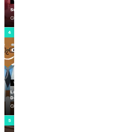
VIDEOS
Support Black Business Wee-kend
April 1, 2022
2:02
VIDEOS
La rubrique santé speciale coronavirus du
Docteur Makanda
April 1, 2022
0:13