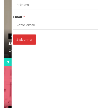
Email
*
VIDEOS
S'abonner
Stacy passe un message
April 1, 2022
0:13