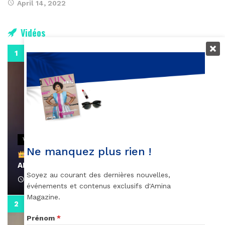
April 14, 2022
Vidéos
0:29
VIDEOS
Ne manquez plus rien !
Remerciements à Ayden pour son message sur
AMINA, le Magazine de la Femme
Soyez au courant des dernières nouvelles,
April 1, 2022
événements et contenus exclusifs d'Amina
Magazine.
0:13
Prénom
*