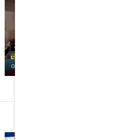
VIDEOS
L’artiste Yoan s’exprime
January 1, 2022