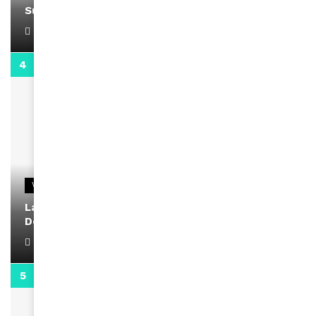
Support Black Business Wee-kend
April 1, 2022
2:02
VIDEOS
La rubrique santé speciale coronavirus du
Docteur Makanda
April 1, 2022
0:13