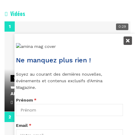
Vidéos
0:29
Ne manquez plus rien !
Soyez au courant des dernières nouvelles,
VIDEOS
événements et contenus exclusifs d'Amina
👑 Remerciements à Ayden pour son message sur
Magazine.
AMINA, le Magazine de la Femme
Prénom
*
April 1, 2022
0:13
Email
*