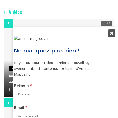
Vidéos
0:29
Ne manquez plus rien !
Soyez au courant des dernières nouvelles,
événements et contenus exclusifs d'Amina
VIDEOS
Magazine.
👑 Remerciements à Ayden pour son message sur
AMINA, le Magazine de la Femme
Prénom
*
April 1, 2022
0:13
Email
*