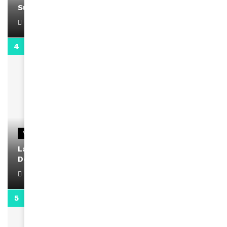
Support Black Business Wee-kend
April 1, 2022
2:02
VIDEOS
La rubrique santé speciale coronavirus du
Docteur Makanda
April 1, 2022
0:13