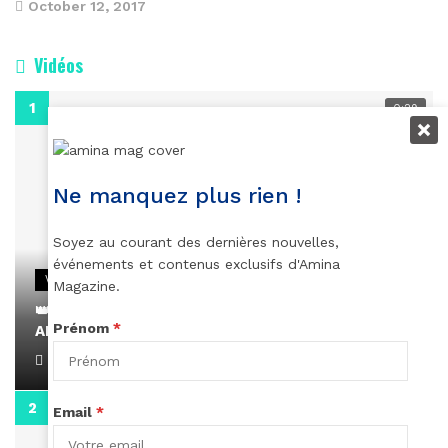
October 12, 2017
Vidéos
0:29
Ne manquez plus rien !
Soyez au courant des dernières nouvelles,
événements et contenus exclusifs d'Amina
VIDEOS
Magazine.
👑 Remerciements à Ayden pour son message sur
Prénom
*
AMINA, le Magazine de la Femme
April 1, 2022
0:13
Email
*