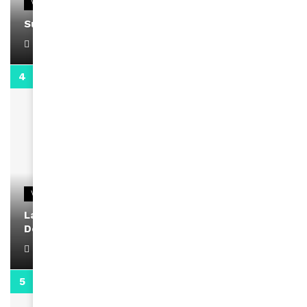
VIDEOS
Support Black Business Wee-kend
April 1, 2022
2:02
VIDEOS
La rubrique santé speciale coronavirus du
Docteur Makanda
April 1, 2022
0:13