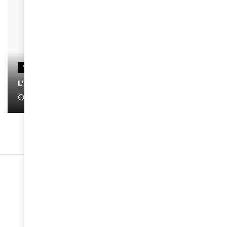
VIDEOS
L’artiste Yoan s’exprime
January 1, 2022