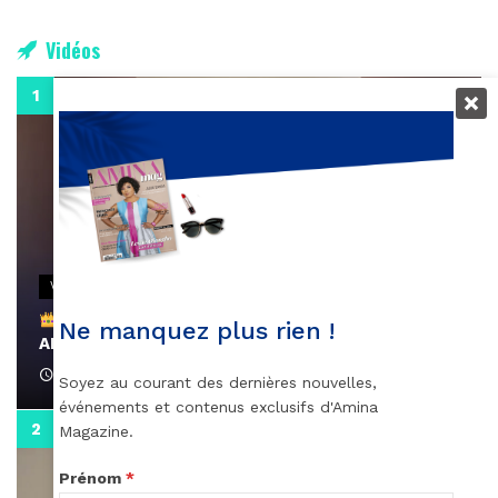
Vidéos
0:29
VIDEOS
Remerciements à Ayden pour son message sur
Ne manquez plus rien !
AMINA, le Magazine de la Femme
April 1, 2022
Soyez au courant des dernières nouvelles,
événements et contenus exclusifs d'Amina
0:13
Magazine.
Prénom
*