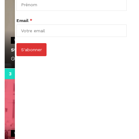
Email
*
VIDEOS
Stacy passe un message
S'abonner
April 1, 2022
0:13
VIDEOS