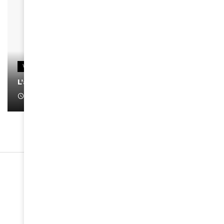
VIDEOS
L’artiste Yoan s’exprime
January 1, 2022