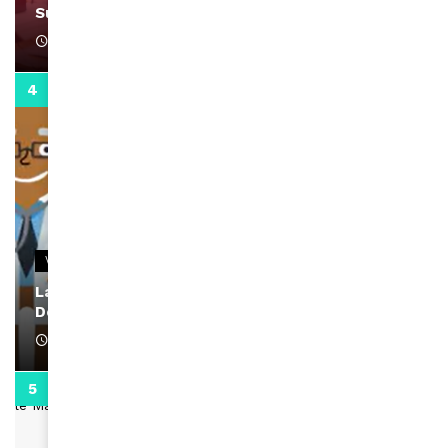
Support Black Business Wee-kend
April 1, 2022
2:02
VIDEOS
La rubrique santé speciale coronavirus du
Docteur Makanda
April 1, 2022
0:13