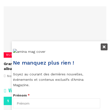
MUSIQUE
Ne manquez plus rien !
Grammy Awards : tous les nominés pour le meilleur
album de l’année sont noirs
Soyez au courant des dernières nouvelles,
November 29, 2017
événements et contenus exclusifs d'Amina
Magazine.
Vidéos
Prénom
*
0:29