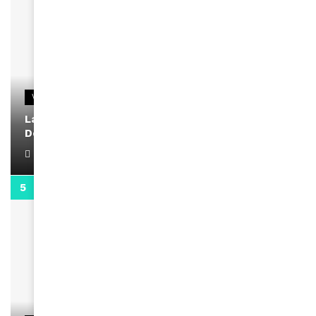
VIDEOS
La rubrique santé speciale coronavirus du
Docteur Makanda
April 1, 2022
0:13