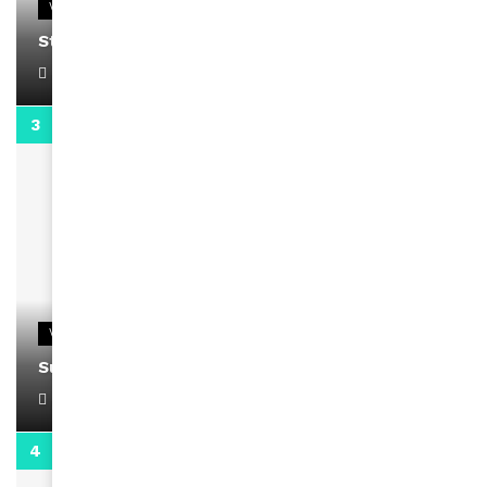
VIDEOS
Stacy passe un message
April 1, 2022
0:13
VIDEOS
Support Black Business Wee-kend
April 1, 2022
2:02