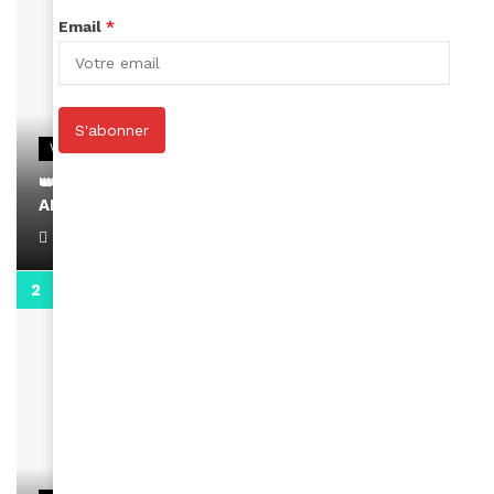
Email
*
S'abonner
VIDEOS
👑 Remerciements à Ayden pour son message sur
AMINA, le Magazine de la Femme
April 1, 2022
0:13