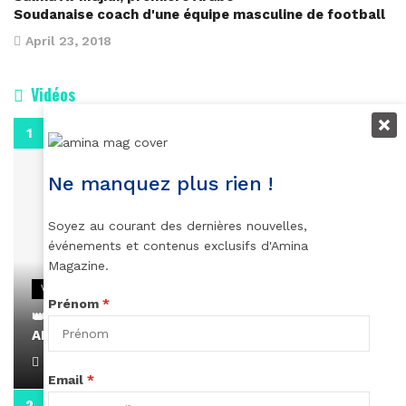
Soudanaise coach d'une équipe masculine de football
April 23, 2018
Vidéos
0:29
Ne manquez plus rien !
Soyez au courant des dernières nouvelles,
événements et contenus exclusifs d'Amina
Magazine.
VIDEOS
Prénom
*
👑 Remerciements à Ayden pour son message sur
AMINA, le Magazine de la Femme
April 1, 2022
Email
*
0:13