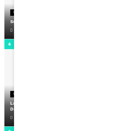
VIDEOS
Support Black Business Wee-kend
April 1, 2022
2:02
VIDEOS
La rubrique santé speciale coronavirus du
Docteur Makanda
April 1, 2022