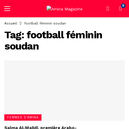
0
Accueil
football féminin soudan
Tag:
football féminin
soudan
FEMMES D'AMINA
Salma Al-Majidi, première Arabo-