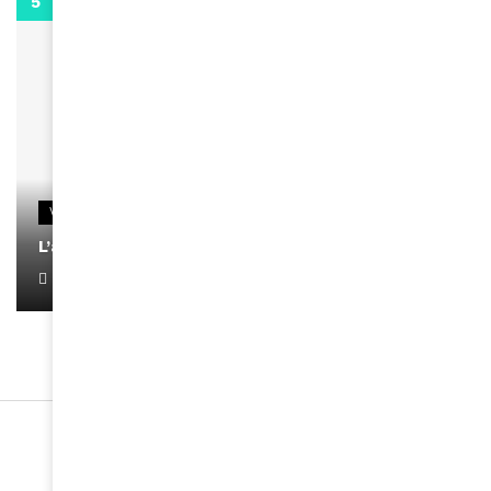
0:13
VIDEOS
L’artiste Yoan s’exprime
January 1, 2022