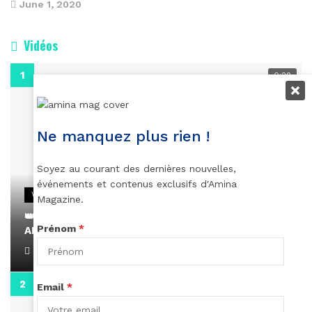
June 1, 2020
Vidéos
0:29
Ne manquez plus rien !
Soyez au courant des dernières nouvelles,
événements et contenus exclusifs d'Amina
VIDEOS
Magazine.
👑 Remerciements à Ayden pour son message sur
Prénom
*
AMINA, le Magazine de la Femme
April 1, 2022
0:13
Email
*