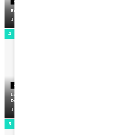
VIDEOS
Support Black Business Wee-kend
April 1, 2022
2:02
VIDEOS
La rubrique santé speciale coronavirus du
Docteur Makanda
April 1, 2022
0:13