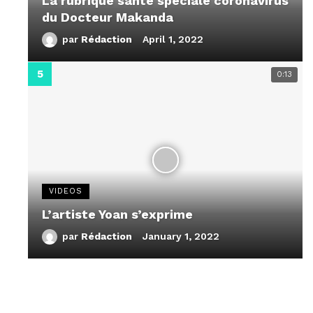
La rubrique santé speciale coronavirus
du Docteur Makanda
par
Rédaction
April 1, 2022
0:13
VIDEOS
L’artiste Yoan s’exprime
par
Rédaction
January 1, 2022