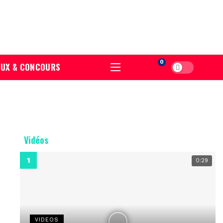
0
EUX & CONCOURS
Dark mode
Vidéos
0:29
VIDEOS