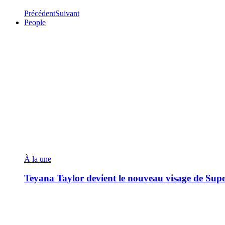
Précédent
Suivant
People
À la une
Teyana Taylor devient le nouveau visage de Sup