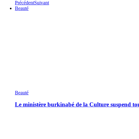
Précédent
Suivant
Beauté
Beauté
Le ministère burkinabé de la Culture suspend tous