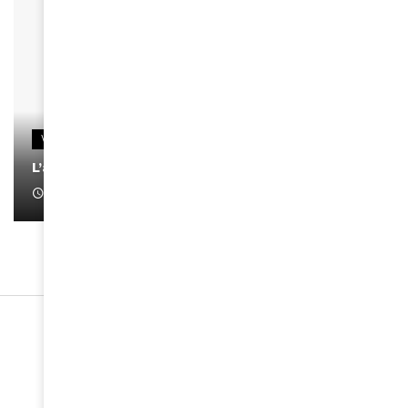
VIDEOS
L’artiste Yoan s’exprime
January 1, 2022