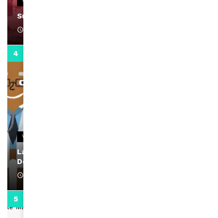
VIDEOS
Support Black Business Wee-kend
April 1, 2022
2:02
VIDEOS
La rubrique santé speciale coronavirus du
Docteur Makanda
April 1, 2022
0:13