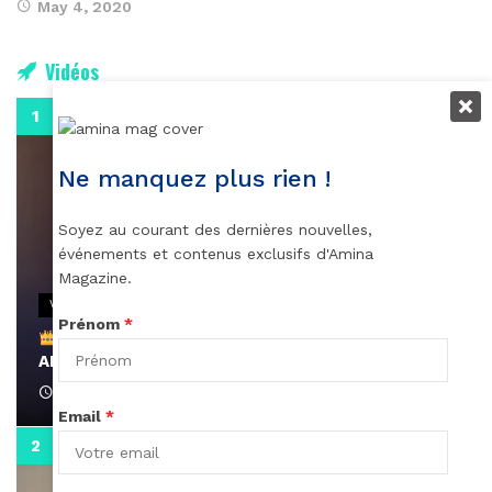
May 4, 2020
Vidéos
0:29
Ne manquez plus rien !
Soyez au courant des dernières nouvelles,
événements et contenus exclusifs d'Amina
Magazine.
VIDEOS
Prénom
*
Remerciements à Ayden pour son message sur
AMINA, le Magazine de la Femme
April 1, 2022
Email
*
0:13