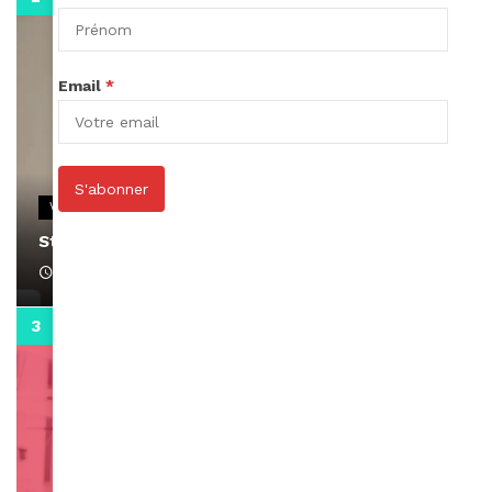
Email
*
S'abonner
VIDEOS
Stacy passe un message
April 1, 2022
0:13