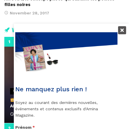
filles noires
November 28, 2017
Vidéos
0:29
Ne manquez plus rien !
VIDEOS
Remerciements à Ayden pour son message sur
Soyez au courant des dernières nouvelles,
AMINA, le Magazine de la Femme
événements et contenus exclusifs d'Amina
April 1, 2022
Magazine.
Prénom
*
0:13