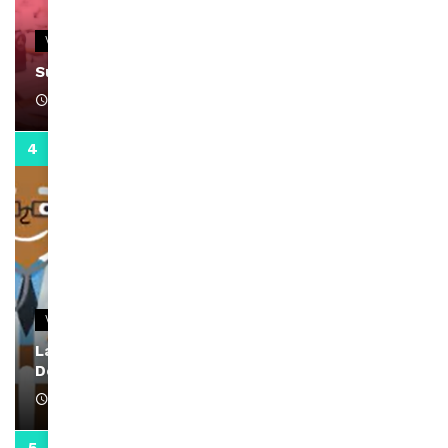
VIDEOS
Support Black Business Wee-kend
April 1, 2022
2:02
VIDEOS
La rubrique santé speciale coronavirus du
Docteur Makanda
April 1, 2022