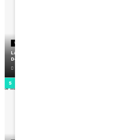
VIDEOS
La rubrique santé speciale coronavirus du
Docteur Makanda
April 1, 2022
0:13