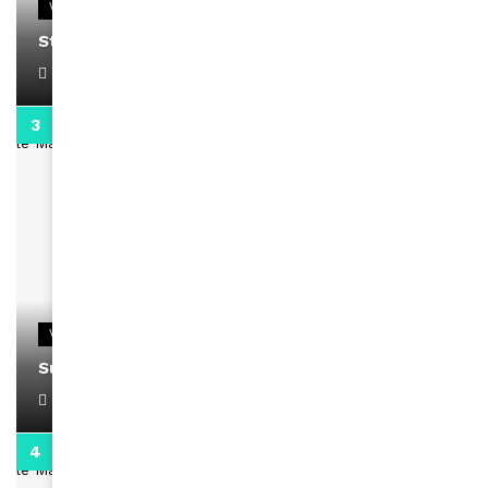
VIDEOS
Stacy passe un message
April 1, 2022
0:13
VIDEOS
Support Black Business Wee-kend
April 1, 2022
2:02