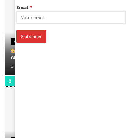
Email
*
S'abonner
VIDEOS
Remerciements à Ayden pour son message sur
AMINA, le Magazine de la Femme
April 1, 2022
0:13