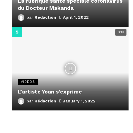
La rubrique santé speciale coronavirus
du Docteur Makanda
par
Rédaction
April 1, 2022
0:13
VIDEOS
L’artiste Yoan s’exprime
par
Rédaction
January 1, 2022