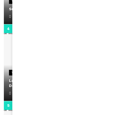
VIDEOS
Support Black Business Wee-kend
April 1, 2022
2:02
VIDEOS
La rubrique santé speciale coronavirus du
Docteur Makanda
April 1, 2022
0:13