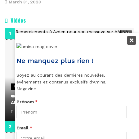
March 31, 2023
Vidéos
0:29
Ne manquez plus rien !
Soyez au courant des dernières nouvelles,
événements et contenus exclusifs d'Amina
VIDEOS
Magazine.
👑 Remerciements à Ayden pour son message sur
Prénom
*
AMINA, le Magazine de la Femme
April 1, 2022
0:13
Email
*