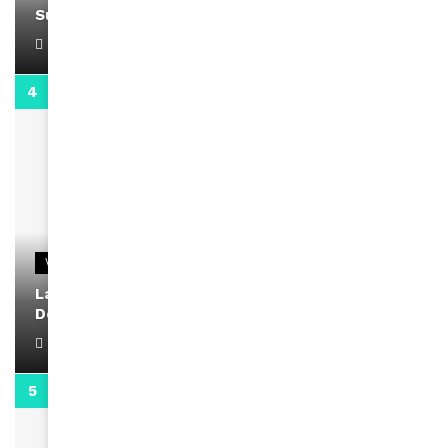
Support Black Business Wee-kend
April 1, 2022
2:02
VIDEOS
La rubrique santé speciale coronavirus du
Docteur Makanda
April 1, 2022
0:13