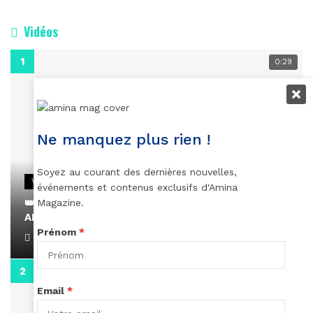
Vidéos
0:29
Ne manquez plus rien !
Soyez au courant des dernières nouvelles,
VIDEOS
événements et contenus exclusifs d'Amina
👑 Remerciements à Ayden pour son message sur
Magazine.
AMINA, le Magazine de la Femme
Prénom
*
April 1, 2022
0:13
Email
*