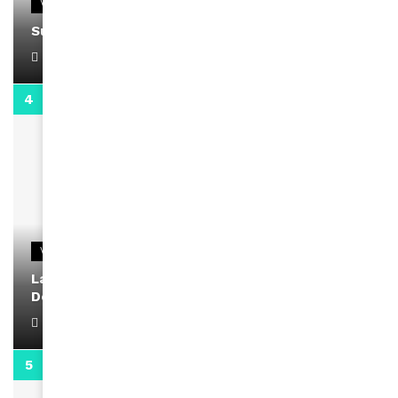
VIDEOS
Support Black Business Wee-kend
April 1, 2022
2:02
VIDEOS
La rubrique santé speciale coronavirus du
Docteur Makanda
April 1, 2022
0:13