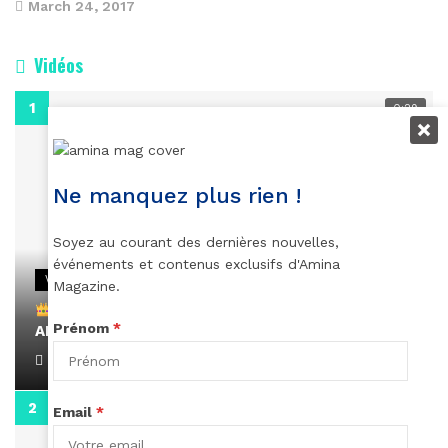
March 24, 2017
Vidéos
0:29
Ne manquez plus rien !
Soyez au courant des dernières nouvelles,
événements et contenus exclusifs d'Amina
VIDEOS
Magazine.
Remerciements à Ayden pour son message sur
Prénom
*
AMINA, le Magazine de la Femme
April 1, 2022
0:13
Email
*