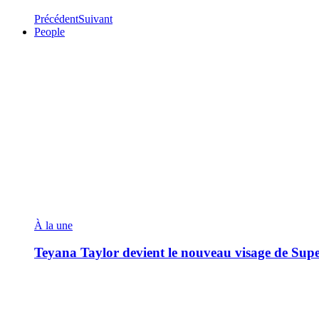
Précédent
Suivant
People
À la une
Teyana Taylor devient le nouveau visage de Sup