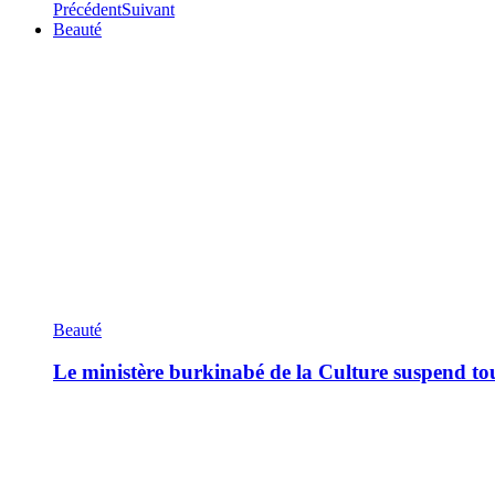
Précédent
Suivant
Beauté
Beauté
Le ministère burkinabé de la Culture suspend tous