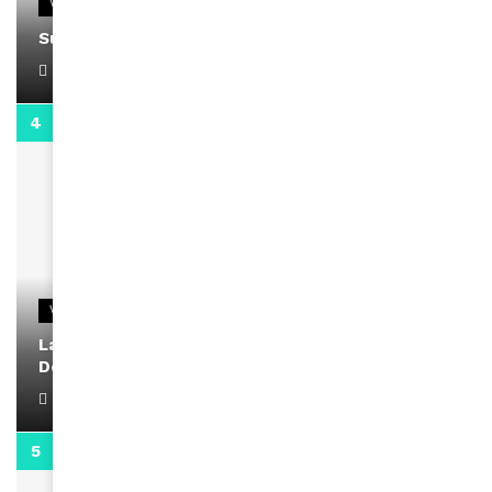
VIDEOS
Support Black Business Wee-kend
April 1, 2022
2:02
VIDEOS
La rubrique santé speciale coronavirus du
Docteur Makanda
April 1, 2022
0:13