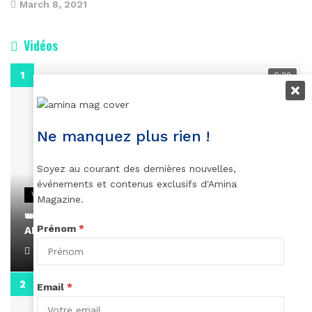
March 8, 2021
Vidéos
0:29
Ne manquez plus rien !
Soyez au courant des dernières nouvelles,
événements et contenus exclusifs d'Amina
VIDEOS
Magazine.
👑 Remerciements à Ayden pour son message sur
Prénom
*
AMINA, le Magazine de la Femme
April 1, 2022
0:13
Email
*