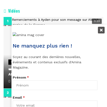
Vidéos
0:29
Ne manquez plus rien !
Soyez au courant des dernières nouvelles,
événements et contenus exclusifs d'Amina
VIDEOS
Magazine.
👑 Remerciements à Ayden pour son message sur
AMINA, le Magazine de la Femme
Prénom
*
April 1, 2022
0:13
Email
*