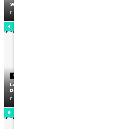
Support Black Business Wee-kend
April 1, 2022
2:02
VIDEOS
La rubrique santé speciale coronavirus du
Docteur Makanda
April 1, 2022
0:13