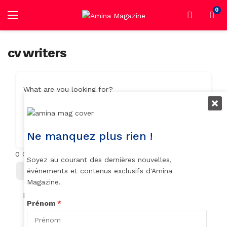
0
cv writers
What are you looking for?
Location
Ne manquez plus rien !
0
Objets trouvés
Soyez au courant des dernières nouvelles,
Filter
Trier Par
événements et contenus exclusifs d'Amina
Magazine.
No listings found.
Prénom
*