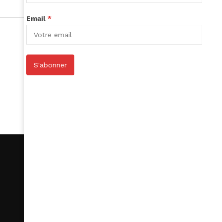
Email
*
S'abonner
S’abonner
Le Club