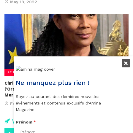
May 18, 2022
ACTUALITÉS
Ne manquez plus rien !
Christine Kelly : promut au grade d’Officier dans
l’Ordre national du Mérite par le ministre des Outre-
Mer
Soyez au courant des dernières nouvelles,
événements et contenus exclusifs d'Amina
February 25, 2022
Magazine.
Vidéos
Prénom
*