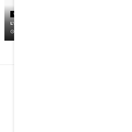
VIDEOS
L’artiste Yoan s’exprime
January 1, 2022