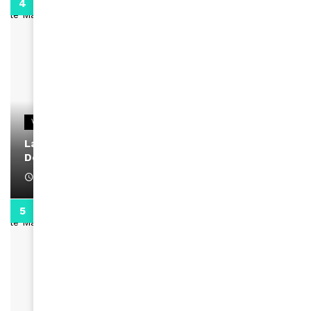
2:02
VIDEOS
La rubrique santé speciale coronavirus du
Docteur Makanda
April 1, 2022
0:13