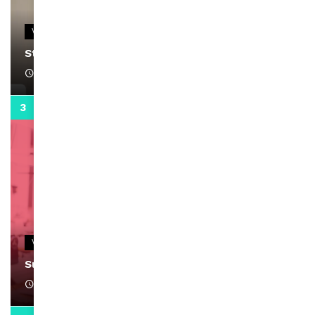
VIDEOS
Stacy passe un message
April 1, 2022
0:13
VIDEOS
Support Black Business Wee-kend
April 1, 2022