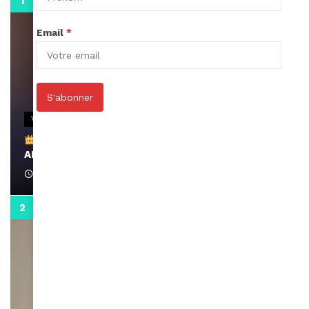
0:29
Email
*
S'abonner
VIDEOS
Remerciements à Ayden pour son message sur
AMINA, le Magazine de la Femme
April 1, 2022
0:13