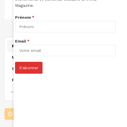
TOTAL DES
TOTAL DES
TOTAL POINTS:
Magazine.
LECTURES:
ARTICLES:
0
0
0
Prénom
*
joint à May 2, 2025
Email
*
Personal
Mentions
S'abonner
Suivi
Favorites
Loading the member’s updates. Please wait.