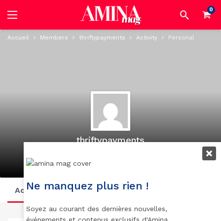
0
Accueil
Members
thriftypayments
Activity
Personal
thriftypayments
@thriftypayments
active 1 year, 3 months ago
Ne manquez plus rien !
Activity
Profile
Posts
Suivi
Soyez au courant des dernières nouvelles,
événements et contenus exclusifs d'Amina