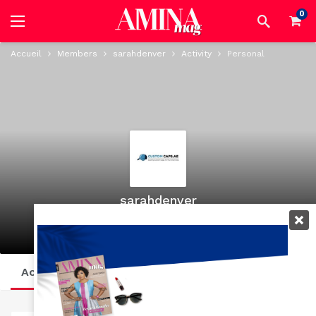
0
Accueil
Members
sarahdenver
Activity
Personal
sarahdenver
@sarahdenver
active 1 year, 7 months ago
Activity
Profile
Posts
Suivi