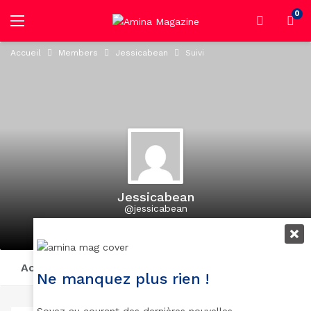
0
Accueil
Members
Jessicabean
Suivi
Jessicabean
@jessicabean
active 1 year, 9 months ago
Activity
Profile
Posts
Suivi
Abonnés
Ne manquez plus rien !