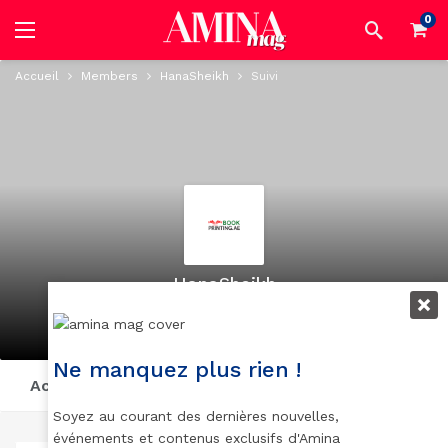
0
Accueil
Members
HanaSheikh
Suivi
HanaSheikh
@hanasheikh
active 1 year, 3 months ago
Ne manquez plus rien !
Activity
Profile
Posts
Suivi
Soyez au courant des dernières nouvelles,
événements et contenus exclusifs d'Amina