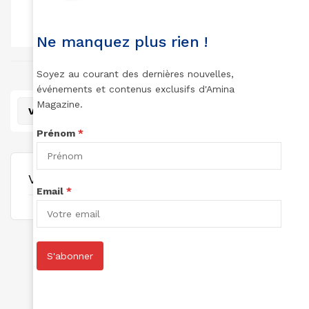
TOTAL DES
TOTAL DES
TOTAL POINTS:
LECTURES:
ARTICLES:
0
0
0
Ne manquez plus rien !
joint à June 5, 2025
Soyez au courant des dernières nouvelles,
événements et contenus exclusifs d'Amina
Magazine.
View
Prénom
*
View Profile
Email
*
S'abonner