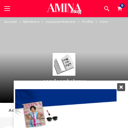
0
Accueil
Members
easylearnhebrew
Profile
View
easylearnhebrew
@easylearnhebrew
active 1 year, 1 month ago
Activity
Profile
Posts
Suivi