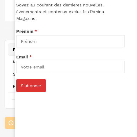
TOTAL DES
TOTAL DES
TOTAL POINTS:
Soyez au courant des dernières nouvelles,
LECTURES:
ARTICLES:
événements et contenus exclusifs d'Amina
0
0
0
Magazine.
joint à September 13, 2024
Prénom
*
Personal
Email
*
Mentions
Suivi
S'abonner
Favorites
Loading the member’s updates. Please wait.