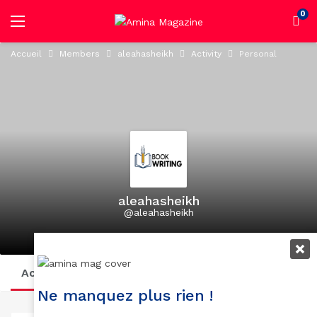
0
Accueil
Members
aleahasheikh
Activity
Personal
aleahasheikh
@aleahasheikh
active 1 year, 10 months ago
Activity
Profile
Posts
Suivi
Abonnés
Ne manquez plus rien !