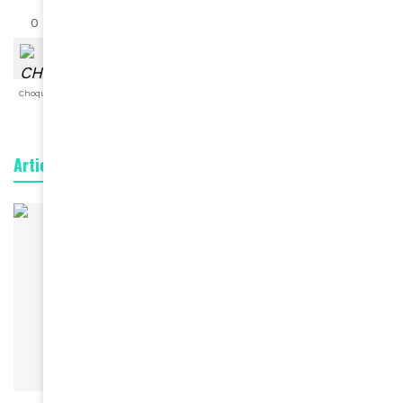
0
0
0
0
0
0
0
Choqué
Content
Fâché
Inspiré
Like
LOL
Triste
Articles connexes
CARRIÈRE