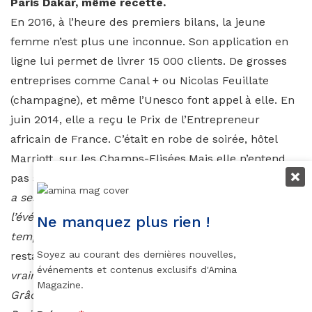
Paris Dakar, même recette.
En 2016, à l’heure des premiers bilans, la jeune
femme n’est plus une inconnue. Son application en
ligne lui permet de livrer 15 000 clients. De grosses
entreprises comme Canal + ou Nicolas Feuillate
(champagne), et même l’Unesco font appel à elle. En
juin 2014, elle a reçu le Prix de l’Entrepreneur
africain de France. C’était en robe de soirée, hôtel
Marriott, sur les Champs-Elisées.Mais elle n’entend
pas s’arrêter là. «
On s’aperçoit vite que le food truck
a ses limites. Il fonctionne essentiellement pour
l’événementiel. Dans la rue, on reste tributaire du
Ne manquez plus rien !
temps.
» Elle pense donc à une enseigne et des
Soyez au courant des dernières nouvelles,
restaurants en dur. Pignon sur rue. «
Je veux
événements et contenus exclusifs d'Amina
vraiment mettre la cuisine africaine à un haut niveau.
Magazine.
Grâce à la franchise, on peut ouvrir des enseignes à