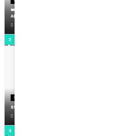
VIDEOS
👑 Remerciements à Ayden pour son message sur
AMINA, le Magazine de la Femme
April 1, 2022
0:13
VIDEOS
Stacy passe un message
April 1, 2022
0:13