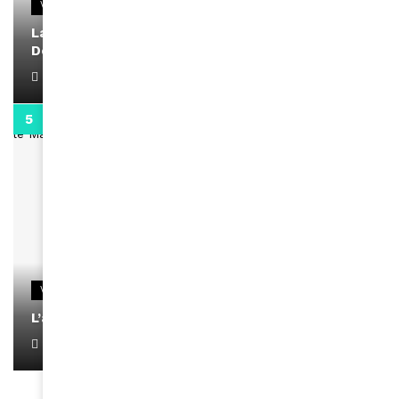
VIDEOS
La rubrique santé speciale coronavirus du
Docteur Makanda
April 1, 2022
0:13
VIDEOS
L’artiste Yoan s’exprime
January 1, 2022