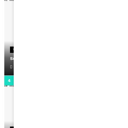
VIDEOS
Support Black Business Wee-kend
April 1, 2022
2:02