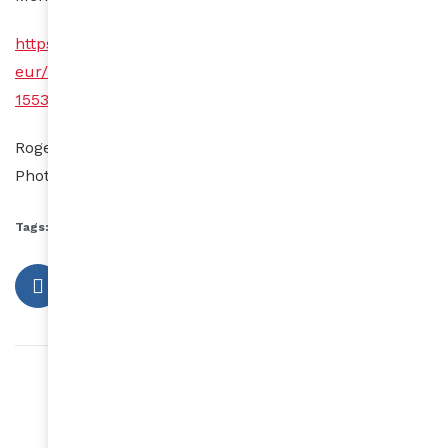
https://www.facebook.com/pages/category/Entrepren
eur/Fati-Niang-Entrepreneure-Engag%C3%A9e-
1553906454855343/
Roger Calmé
Photo DR
Tags:
Black Spoon
Fati Niang
Roger Calmé
Article précédent
QUAND LE SOMMEIL VIENT
Article suivant