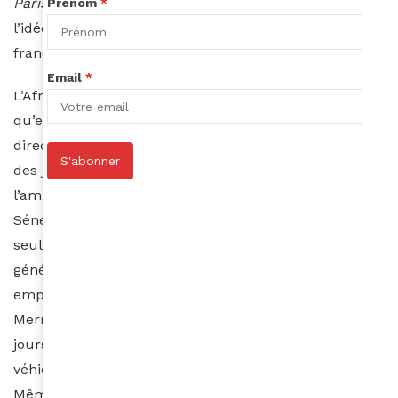
Paris, ensuite Dakar, Abidjan, Casablanca…
» Bref,
Prénom
*
l’idée est de faire de Black Spoon la première marque
franchisée de restaurant africain.
Email
*
L’Afrique. Depuis un moment, c’est de ce côté-là
qu’elle tourne ses feux. Plus précisément en
direction de Dakar. Début octobre, elle participait à
S'abonner
des journées portes ouvertes, initiées par
l’ambassade de France et l’équipe de Campus France
Sénégal. A leurs yeux, elle fait figure de modèle. Non
seulement Fati est rentrée au pays, mais le concept a
généré 13 emplois à temps plein et 9 apprentis
employés. Installés dans les locaux d’Auchan
Mermoz, Fati Niang et Abass Dièye sont ouverts 7
jours sur 7. Et dans les mois qui viennent, un
véhicule devrait également sillonner la capitale.
Même idée, même planète, le camion avance.