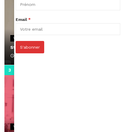
Email
*
VIDEOS
Stacy passe un message
S'abonner
April 1, 2022
0:13
VIDEOS