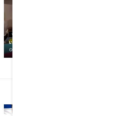
VIDEOS
L’artiste Yoan s’exprime
January 1, 2022