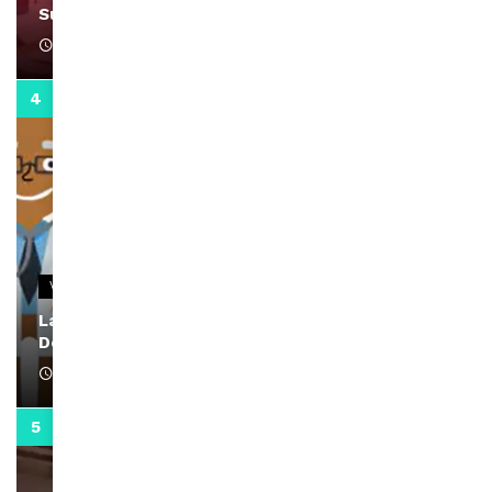
Support Black Business Wee-kend
April 1, 2022
2:02
VIDEOS
La rubrique santé speciale coronavirus du
Docteur Makanda
April 1, 2022
0:13