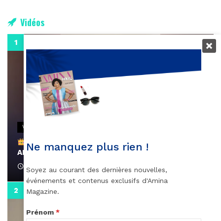
Vidéos
0:29
VIDEOS
Remerciements à Ayden pour son message sur
Ne manquez plus rien !
AMINA, le Magazine de la Femme
April 1, 2022
Soyez au courant des dernières nouvelles,
événements et contenus exclusifs d'Amina
0:13
Magazine.
Prénom
*