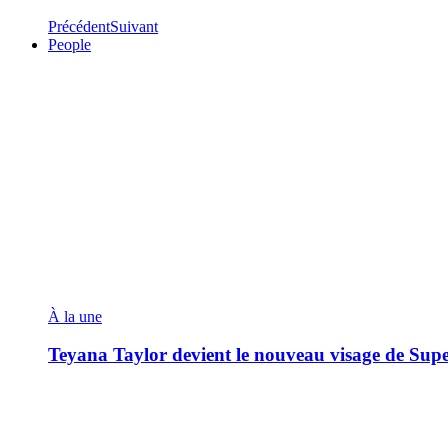
Précédent
Suivant
People
À la une
Teyana Taylor devient le nouveau visage de Sup