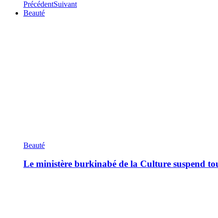
Précédent
Suivant
Beauté
Beauté
Le ministère burkinabé de la Culture suspend tous