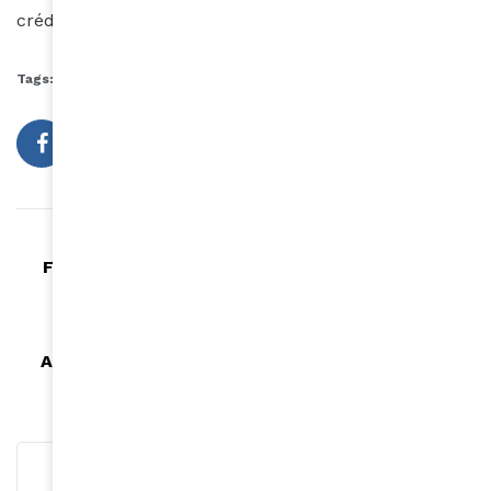
crédit photos Christiane Taubira: JP Parienté
Tags:
Christian Taubira
Solidays
Article précédent
Flavia Coelho chante son « bossa Muffin » au
Solidays !
Article suivant
Accusé de violence envers sa danseuse, Koffi
Olimidé se voit expulsé du Kenya