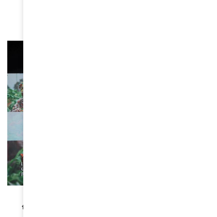
June 16, 2026
BEAUTÉ
Le ministère burkinabé de la Culture suspend
tous les concours de beauté sur son territoire