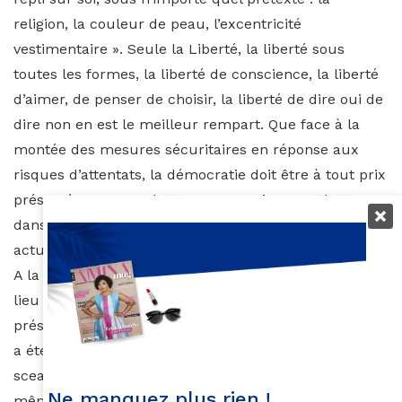
religion, la couleur de peau, l’excentricité
vestimentaire ». Seule la Liberté, la liberté sous
toutes les formes, la liberté de conscience, la liberté
d’aimer, de penser de choisir, la liberté de dire oui de
dire non en est le meilleur rempart. Que face à la
montée des mesures sécuritaires en réponse aux
risques d’attentats, la démocratie doit être à tout prix
préservée, au nom de tous ceux qui se sont battus
dans le passé pour obtenir nos droits et libertés
actuels.
A la fin, un jeu amusant de questions-réponses a eu
lieu où la question fatidique « allez vous vous
présenter aux prochaines élections présidentielles ? »
a été posée à plusieurs reprises, l’ancienne garde des
sceaux, bottant à chaque fois en touche, répondit
Ne manquez plus rien !
même d’un air amusé à une jeune femme : « ce n’est