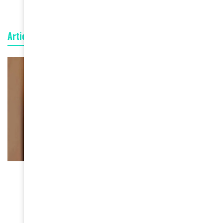
Articles connexes
FEMMES D'AMINA
Sadia Sanusi, fondatrice de
Sadia Sanusi Kente, s’est
éteinte : le monde de la mode
africaine en deuil