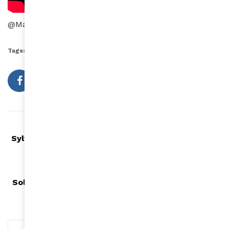
@MayaMeddeb
Tags:
Flavia Coelho
Solidays
Article précédent
Sylvia Bongo Ondimba et Jeanette Kagame, deux
Premières dames engagées
Article suivant
Solidays : Christiane Taubira à la rencontre de la
Jeunesse !