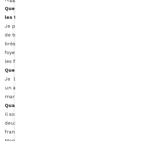
Quelles sont les différences de styles de vie entre
les femmes brésiliennes et françaises ?
Je pense que les femmes françaises prennent plus
de temps pour construire une vie de famille. Les
brésiliennes se marient jeunes et fondent très vite un
foyer. Je dirai qu’elles sont moins indépendantes que
les françaises.
Quelle est votre routine coiffure ?
Je lave tous les deux jours mes cheveux, j’applique
un après-shampoing et un masque. J’utilise la
marque John Frida.
Quand sortira votre nouvel album ?
Il sortira en octobre. Il sera dans la continuité des
deux précédents albums. Il y aura un titre en
français. Elle rit.
Mon nouveau clip « Paraiso », issu de ce nouvel