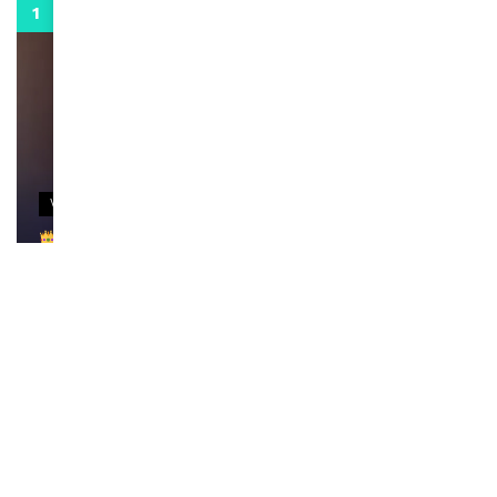
0:29
VIDEOS
Remerciements à Ayden pour son message sur
AMINA, le Magazine de la Femme
April 1, 2022
0:13