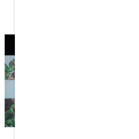
africaine en deuil
June 16, 2026
BEAUTÉ
Le ministère burkinabé de la Culture suspend