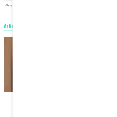
Choqué
Content
Fâché
Inspiré
Like
LOL
Triste
Articles connexes
FEMMES D'AMINA
Sadia Sanusi, fondatrice de
Sadia Sanusi Kente, s’est
éteinte : le monde de la mode