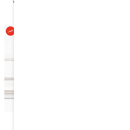
tous les concours de beauté sur son territoire
June 16, 2026
À LA UNE
Kandy Bellevue : une étoile montante de la
comédie