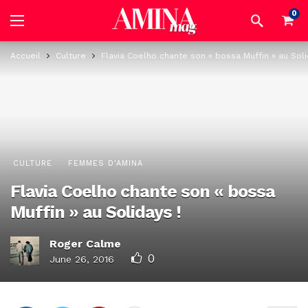
0
Accueil
Culture
Flavia Coelho chante son « bossa Muffin » au Soli
CULTURE
FEMMES D'AMINA
Flavia Coelho chante son « bossa
Muffin » au Solidays !
Roger Calme
0
June 26, 2016