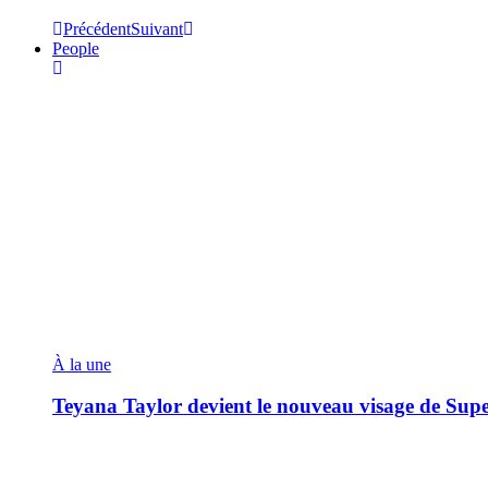
Précédent
Suivant
People
À la une
Teyana Taylor devient le nouveau visage de Sup