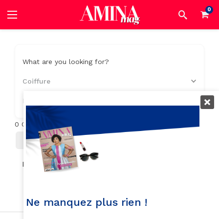
0
What are you looking for?
Coiffure
Location
0
Objets trouvés
Filter
Trier Par
No listings found.
Ne manquez plus rien !