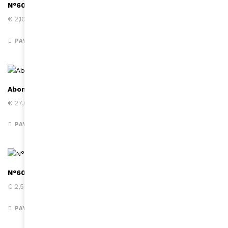
N°602 I Mai-Juin 2021 (version digitale)
€
2,10
PAYER
Abonnement un an – 5 numéros – Canada / USA
€
27,00
PAYER
N°604 I Septembre-Octobre 2021 (version digitale)
€
2,50
PAYER