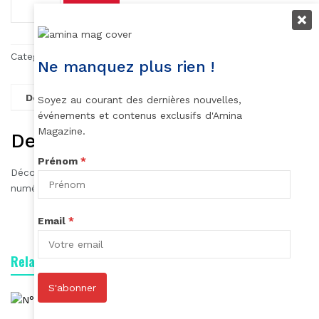
Payer
Category:
Magazine
Tags:
Amina mag 615
,
Magazine Amina
Ne manquez plus rien !
Description
Soyez au courant des dernières nouvelles,
événements et contenus exclusifs d'Amina
Magazine.
Description
Prénom
*
Découvrez le numéro 615 du magazine Amina, édition
numérique de juillet-août 2023.
Email
*
Related products
S'abonner